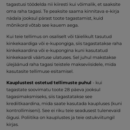
tagastusi töödelda nii kiiresti kui võimalik, et saaksite
oma raha tagasi. Te peaksite saama kinnitava e-kirja
nädala jooksul pärast toote tagastamist, kuid
mõnikord võtab see kauem aega.
Kui teie tellimus on osaliselt või täielikult tasutud
kinkekaardiga või e-kupongiga, siis tagastatakse raha
kinkekaardina või e-kupongina kuni kasutatud
kinkekaardi väärtuse ulatuses. Sel juhul makstakse
ülejäänud raha tagasi teistele makseviisidele, mida
kasutasite tellimuse esitamisel.
Kauplustest ostetud tellimuste puhul
- kui
tagastate soovimatu toote 28 päeva jooksul
tagasimaksmiseks, siis tagastatakse see
krediitkaardina, mida saate kasutada kaupluses (kuni
kontrollimiseni). See ei riku teie seadusest tulenevaid
õigusi. Poliitika on kauplustes ja teie ostukviitungil
kirjas.